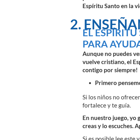
Espíritu Santo en la 
2. ENSEÑA
EL ESPÍRITU
PARA AYUDAR
Aunque no puedes ver 
vuelve cristiano, el E
contigo por siempre!
Primero pensemo
Si los niños no ofrece
fortalece y te guía.
En nuestro juego, yo g
creas y lo escuches. 
Si es posible lee este 