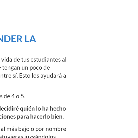
NDER LA
vida de tus estudiantes al
ue tengan un poco de
tre sí. Esto los ayudará a
 de 4 o 5.
ecidiré quién lo ha hecho
ciones para hacerlo bien.
o al más bajo o por nombre
estuvieras juzgándolos.