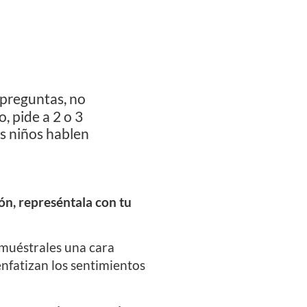
 preguntas, no
, pide a 2 o 3
s niños hablen
ón, represéntala con tu
 muéstrales una cara
enfatizan los sentimientos