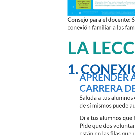
Consejo para el docente:
S
conexión familiar a las fam
LA LEC
1. CONEXI
APRENDER 
CARRERA DE
Saluda a tus alumnos 
de sí mismos puede au
Di a tus alumnos que f
Pide que dos voluntari
están en las filas que