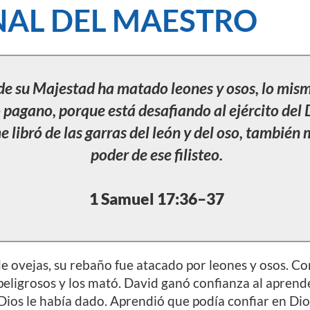
AL DEL MAESTRO
o de su Majestad ha matado leones y osos, lo mi
o pagano, porque está desafiando al ejército del D
e libró de las garras del león y del oso, también 
poder de ese filisteo.
1 Samuel 17:36–37
 ovejas, su rebaño fue atacado por leones y osos. Co
peligrosos y los mató. David ganó confianza al aprend
 Dios le había dado. Aprendió que podía confiar en Di