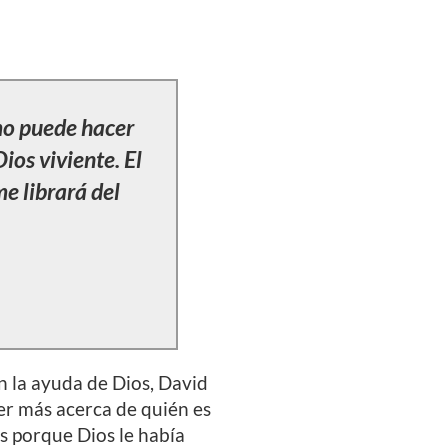
smo puede hacer
ios viviente. El
me librará del
n la ayuda de Dios, David
er más acerca de quién es
os porque Dios le había