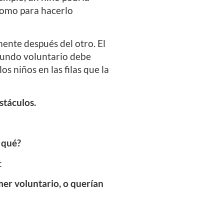
 como para hacerlo
mente después del otro. El
egundo voluntario debe
os niños en las filas que la
stáculos.
 qué?
:
mer voluntario, o querían