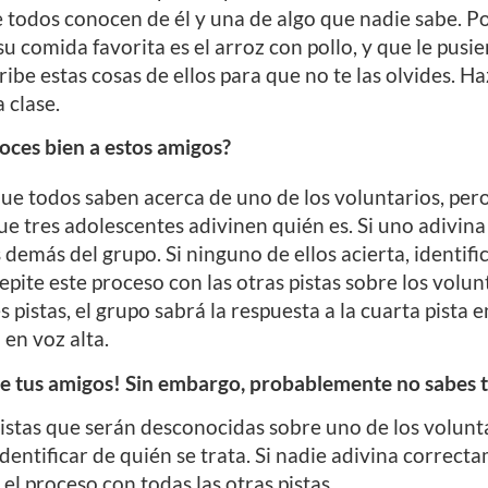
 todos conocen de él y una de algo que nadie sabe. P
 comida favorita es el arroz con pollo, y que le pusie
ribe estas cosas de ellos para que no te las olvides. Ha
 clase.
oces bien a estos amigos?
 que todos saben acerca de uno de los voluntarios, pe
e tres adolescentes adivinen quién es. Si uno adivina
 demás del grupo. Si ninguno de ellos acierta, identifi
repite este proceso con las otras pistas sobre los volu
s pistas, el grupo sabrá la respuesta a la cuarta pista
 en voz alta.
 tus amigos! Sin embargo, probablemente no sabes to
pistas que serán desconocidas sobre uno de los volunt
dentificar de quién se trata. Si nadie adivina correct
 el proceso con todas las otras pistas.