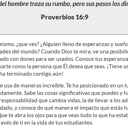
del hombre traza su rumbo, pero sus pasos los dir
Proverb
ios 16:9
mismo, ¿que ves? ¿Alguien lleno de esperanzas y sueñ
ades del mundo? Cuando Dios te mira, ve una posibilid
uipado con dones para ser usados. Conoce tus esperanza
arte como la persona que Él desea que seas. ¡Tiene u
 ha terminado contigo aún!
te usa de maneras increíble. Te ha posicionado en un l
amente. Sabe las cosas significativas que puedes y ha
responsabilidad que cambia vidas, la de llevar a los a
a dado, y conoce de qué manera el impacto que estás 
ue te abra los ojos para que veas todo lo que ha estab
avés de ti en la vida de tus estudiantes.