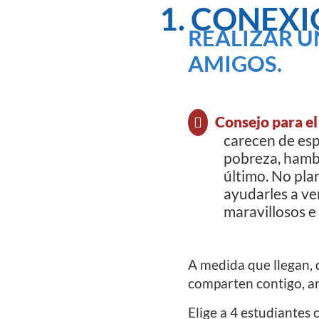
1. CONEXI
REALIZAR U
AMIGOS.
Consejo para el
carecen de esp
pobreza, hambr
último. No pla
ayudarles a ve
maravillosos e 
A medida que llegan, d
comparten contigo, an
Elige a 4 estudiantes 